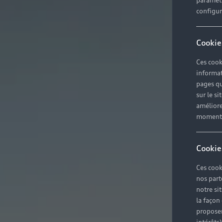
paramètr
configura
Cookie
Ces cook
informat
pages qu
sur le si
améliore
moment r
Cookie
Ces cook
nos part
notre si
la façon
proposer