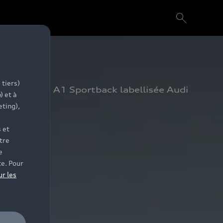
 tiers)
e votre Audi A1 Sportback labellisée Audi 
) et à
eting),
 et
tre
e
te. Pour
ur les