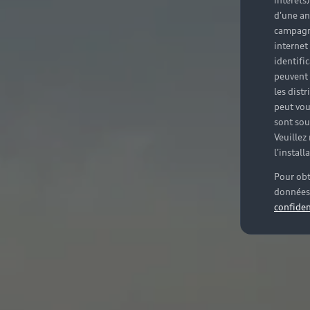
intérêts
d'une an
campagne
internet
identifi
peuvent 
les dist
peut vou
sont souv
Veuillez
l'instal
Pour obt
données 
confiden