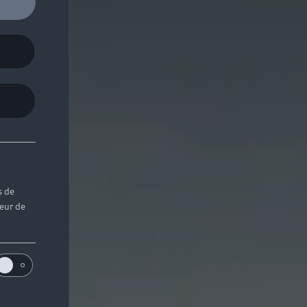
s de
teur de