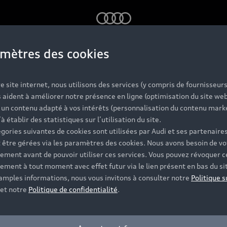
Audi
mètres des cookies
k
e site internet, nous utilisons des services (y compris de fournisseurs
¹⁾ et du premier entretien offert⁽²⁾ à l'achat d
 aident à améliorer notre présence en ligne (optimisation du site web
r un contenu adapté à vos intérêts (personnalisation du contenu mark
’à établir des statistiques sur l’utilisation du site.
gories suivantes de cookies sont utilisées par Audi et ses partenaires
 être gérées via les paramètres des cookies. Nous avons besoin de vo
ement avant de pouvoir utiliser ces services. Vous pouvez révoquer c
ement à tout moment avec effet futur via le lien présent en bas du si
 amples informations, nous vous invitons à consulter notre
Politique s
et notre
Politique de confidentialité
.