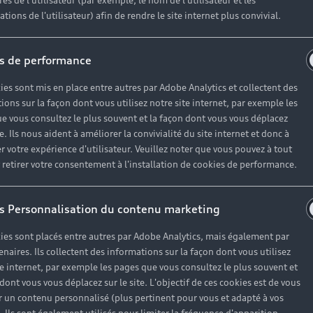
es de l'utilisateur (par exemple, le nom de l'utilisateur et les
Réserver un essai
tions de l'utilisateur) afin de rendre le site internet plus convivial.
s de performance
ies sont mis en place entre autres par Adobe Analytics et collectent des
ions sur la façon dont vous utilisez notre site internet, par exemple les
e vous consultez le plus souvent et la façon dont vous vous déplacez
te. Ils nous aident à améliorer la convivialité du site internet et donc à
r votre expérience d'utilisateur. Veuillez noter que vous pouvez à tout
Modèles
A
etirer votre consentement à l'installation de cookies de performance.
s Personnalisation du contenu marketing
Électrique
O
ies sont placés entre autres par Adobe Analytics, mais également par
Hybride rechargeable
C
enaires. Ils collectent des informations sur la façon dont vous utilisez
te internet, par exemple les pages que vous consultez le plus souvent et
Citadine
Ré
 dont vous vous déplacez sur le site. L'objectif de ces cookies est de vous
 un contenu personnalisé (plus pertinent pour vous et adapté à vos
Compacte
F