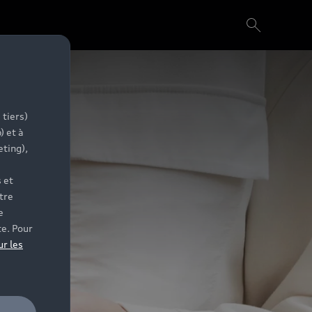
 tiers)
) et à
eting),
 et
tre
e
te. Pour
ur les