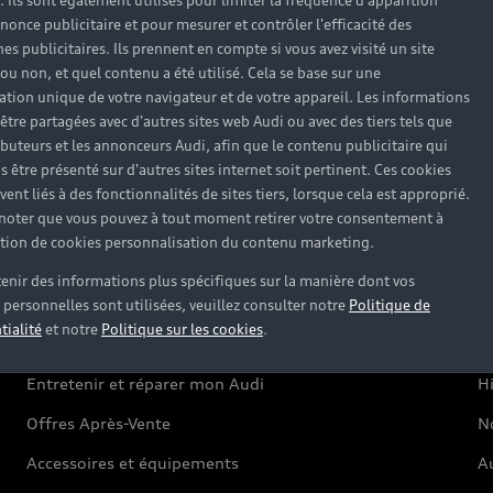
). Ils sont également utilisés pour limiter la fréquence d'apparition
Berline
G
nonce publicitaire et pour mesurer et contrôler l'efficacité des
s publicitaires. Ils prennent en compte si vous avez visité un site
Avant
Au
 ou non, et quel contenu a été utilisé. Cela se base sur une
SUV électrique
Es
cation unique de votre navigateur et de votre appareil. Les informations
être partagées avec d'autres sites web Audi ou avec des tiers tels que
SUV hybride
H
ributeurs et les annonceurs Audi, afin que le contenu publicitaire qui
s être présenté sur d'autres sites internet soit pertinent. Ces cookies
SUV
ent liés à des fonctionnalités de sites tiers, lorsque cela est approprié.
SUV compact
 noter que vous pouvez à tout moment retirer votre consentement à
lation de cookies personnalisation du contenu marketing.
enir des informations plus spécifiques sur la manière dont vos
Votre Audi
U
personnelles sont utilisées, veuillez consulter notre
Politique de
tialité
et notre
Politique sur les cookies
.
Entretenir et réparer mon Audi
Hi
Offres Après-Vente
No
Accessoires et équipements
A