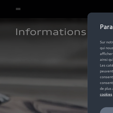
Para
Informations et c
Sur notr
qui nous
affiche
ainsi qu
Les caté
peuvent
consent
consent
de plus
cookies