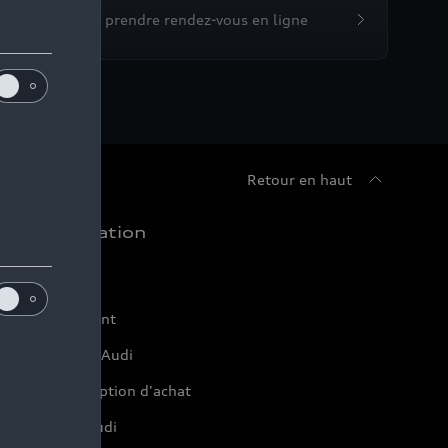
Devis et prendre rendez-vous en ligne
Retour en haut
chat et location
ffres du moment
onfigurer mon Audi
servation et option d'achat
inancer mon Audi