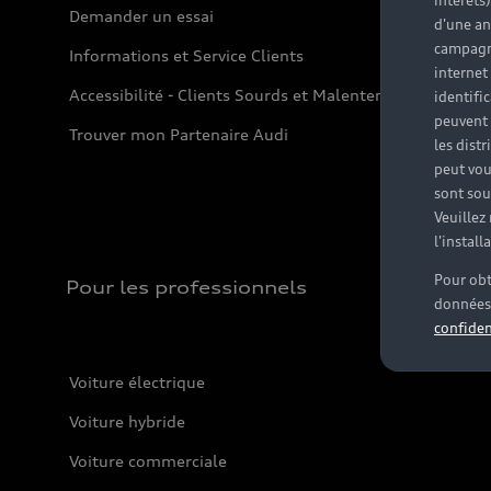
intérêts
Demander un essai
d'une an
campagne
Informations et Service Clients
internet
Accessibilité - Clients Sourds et Malentendants
identifi
peuvent 
Trouver mon Partenaire Audi
les dist
peut vou
sont souv
Veuillez
l'instal
Pour obt
Pour les professionnels
données 
confiden
Voiture électrique
Voiture hybride
Voiture commerciale