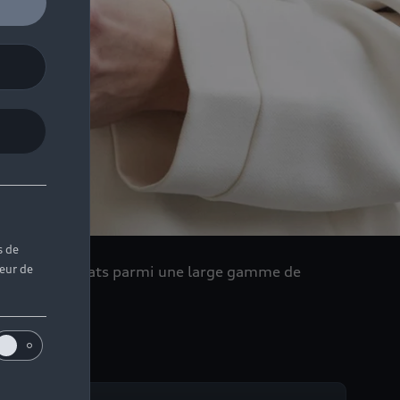
s de
teur de
er dans vos achats parmi une large gamme de