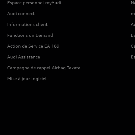
Espace personnel myAudi
N
Audi connect
m
Informations client
Au
Functions on Demand
Es
Action de Service EA 189
Ca
Audi Assistance
E
Campagne de rappel Airbag Takata
Mise à jour logiciel