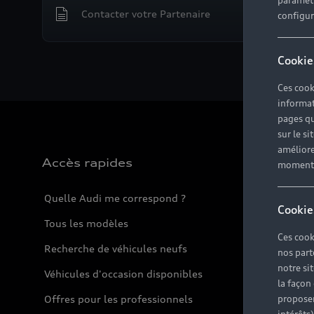
paramètr
Contacter votre Partenaire
configura
Cookie
Ces cook
informat
pages qu
sur le si
améliore
Accès rapides
moment r
Quelle Audi me correspond ?
Cookie
Tous les modèles
Ces cook
Recherche de véhicules neufs
nos part
notre si
Véhicules d'occasion disponibles
la façon
Offres pour les professionnels
proposer