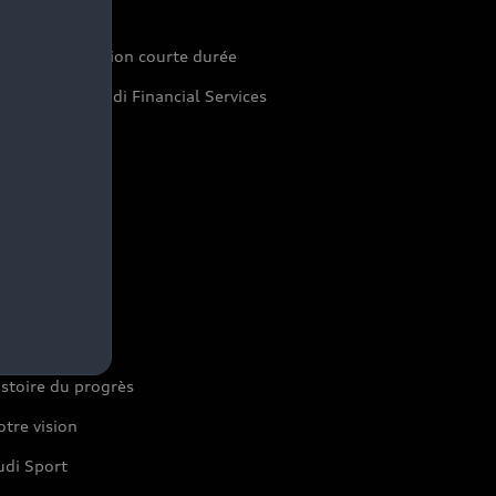
aranties Audi
di rent : location courte durée
pace Client Audi Financial Services
eycar
nivers Audi
stoire du progrès
tre vision
udi Sport