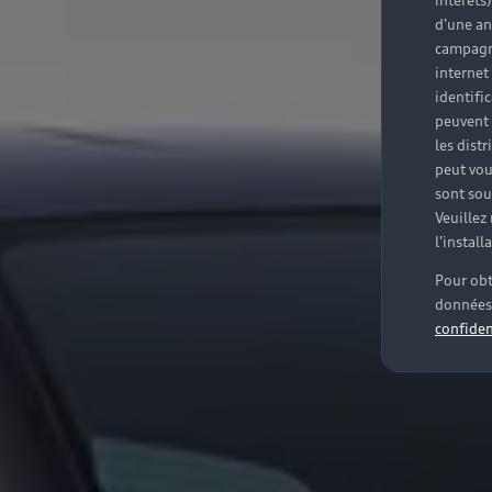
intérêts
d'une an
campagne
internet
identifi
peuvent 
les dist
peut vou
sont souv
Veuillez
l'instal
Pour obt
données 
confiden