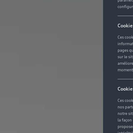
paramètr
configura
Cookie
Ces cook
informat
pages qu
sur le si
améliore
moment r
Cookie
Ces cook
nos part
notre si
la façon
proposer