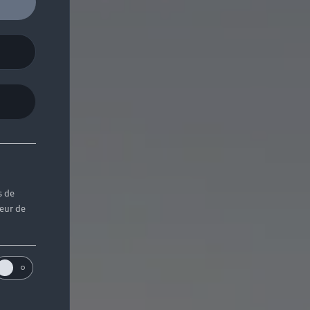
s de
teur de