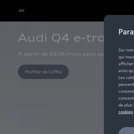
Para
Audi Q4 e-tron
Sur notr
À partir de 620€/mois sans apport⁽¹⁾.
qui nous
affiche
ainsi qu
Profiter de l’offre
Les caté
peuvent
consent
consent
de plus
cookies