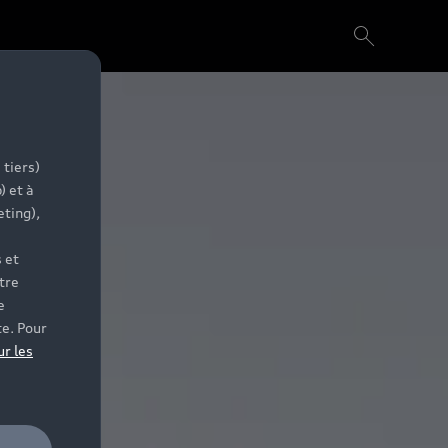
 tiers)
) et à
eting),
 et
tre
e
te. Pour
ur les